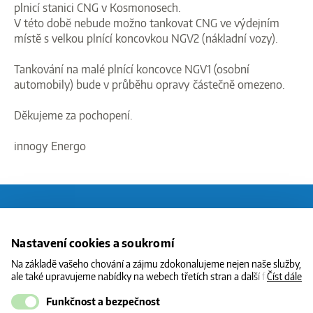
plnicí stanici CNG v Kosmonosech.
V této době nebude možno tankovat CNG ve výdejním
místě s velkou plnící koncovkou NGV2 (nákladní vozy).
Tankování na malé plnící koncovce NGV1 (osobní
automobily) bude v průběhu opravy částečně omezeno.
Děkujeme za pochopení.
innogy Energo
O CNG
Nastavení cookies a soukromí
STANICE
Na základě vašeho chování a zájmu zdokonalujeme nejen naše služby,
ale také upravujeme nabídky na webech třetích stran a další formy
Číst dále
CENY
komunikace s vámi. Níže prosím zvolte vámi preferovanou variantu
souhlasu. Svoje nastavení můžete kdykoliv změnit v zápatí stránky v
Funkčnost a bezpečnost
INFORMACE