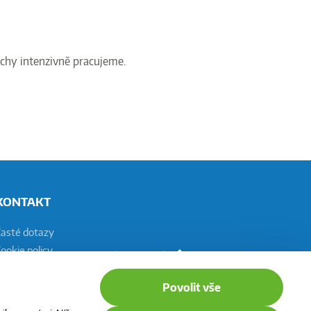
uchy intenzivně pracujeme.
KONTAKT
Časté dotazy
ookie policy
astavení cookies
Povolit vše