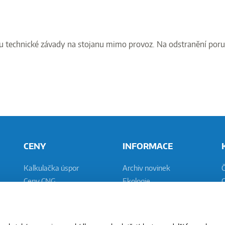
odu technické závady na stojanu mimo provoz. Na odstranění por
CENY
INFORMACE
Kalkulačka úspor
Archiv novinek
Ceny CNG
Ekologie
C
Placení CNG
Plnění vozidel
N
Vývoj cen PHM
Bezpečnost
Náklady na CNG vůz
Legislativa