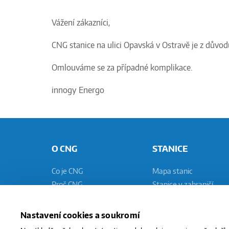
Vážení zákazníci,
CNG stanice na ulici Opavská v Ostravě je z dův
Omlouváme se za případné komplikace.
innogy Energo
O CNG
STANICE
Co je CNG
Mapa stanic
Proč CNG
Stanice v zahraničí
Mýty a fakta
Technologie stanic
Ekologie
Pomaluplnicí stanice
Nastavení cookies a soukromí
CNG vs. LPG
Rychleplnicí stanice