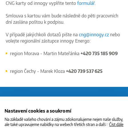
CNG karty od innogy vyplňte tento
formulář
.
Smlouva s kartou vám bude následně do pěti pracovních
dní zaslána poštou k podpisu.
V případě jakýchkoli dotazů pište na
cng@innogy.cz
nebo
volejte regionální zástupce innogy Energo:
region Morava - Martin Mateřánka
+420 735 185 909
region Čechy - Marek Kloza
+420 739 537 625
O CNG
Nastavení cookies a soukromí
STANICE
Na základě vašeho chování a zájmu zdokonalujeme nejen naše služby,
ale také upravujeme nabídky na webech třetích stran a další formy
Číst dále
CENY