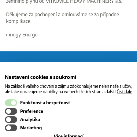
zemního plynu od VÍTKOVICE HEAVY MACHINERY a.s
.
Děkujeme za pochopení a omlouváme se za případné
komplikace.
innogy Energo
O CNG
Nastavení cookies a soukromí
STANICE
Na základě vašeho chování a zájmu zdokonalujeme nejen naše služby,
ale také upravujeme nabídky na webech třetích stran a další formy
Číst dále
CENY
komunikace s vámi. Níže prosím zvolte vámi preferovanou variantu
souhlasu. Svoje nastavení můžete kdykoliv změnit v zápatí stránky v
Funkčnost a bezpečnost
INFORMACE
„Nastavení soukromí". Více informací o tom, jak se soubory cookies a
Preference
KONTAKT
osobními údaji pracujeme, včetně možností uplatnění vašich práv,
naleznete na webové stránce v sekci
Cookie Policy
.
Analytika
Marketing
o
Více informací