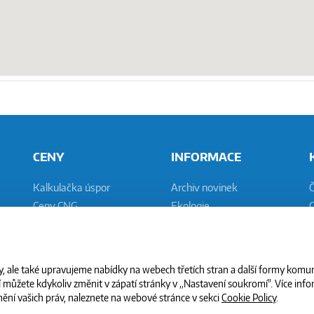
CENY
INFORMACE
Kalkulačka úspor
Archiv novinek
Ceny CNG
Ekologie
C
Placení CNG
Plnění vozidel
N
Vývoj cen PHM
Bezpečnost
Náklady na CNG vůz
Legislativa
 ale také upravujeme nabídky na webech třetích stran a další formy komun
můžete kdykoliv změnit v zápatí stránky v „Nastavení soukromí". Více infor
ění vašich práv, naleznete na webové stránce v sekci
Cookie Policy
.