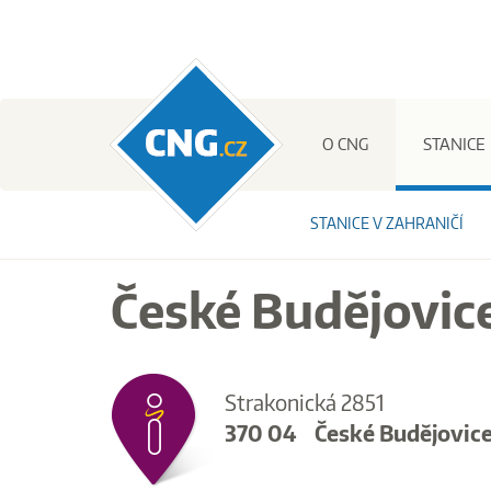
CNG.cz
O CNG
STANICE
STANICE V ZAHRANIČÍ
České Budějovice
Strakonická 2851
370 04
České Budějovic