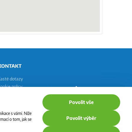
KONTAKT
Časté dotazy
ookie policy
astavení cookies
Povolit vše
ikace s vámi. Níže
Povolit výběr
mací o tom, jak se
CNG