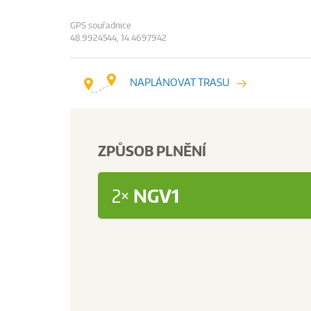
GPS souřadnice
48.9924544, 14.4697942
NAPLÁNOVAT TRASU
ZPŮSOB PLNĚNÍ
2×
NGV1