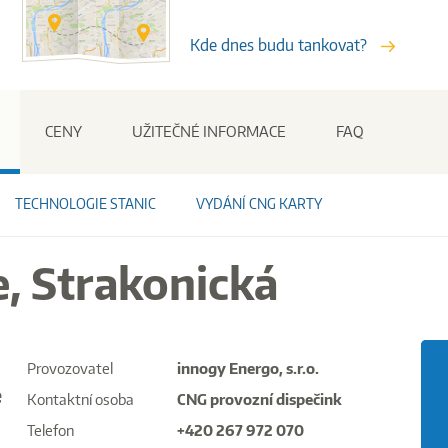
Kde dnes budu tankovat?
Stanice
CENY
UŽITEČNÉ INFORMACE
FAQ
TECHNOLOGIE STANIC
VYDÁNÍ CNG KARTY
, Strakonická
Provozovatel
innogy Energo, s.r.o.
e
Kontaktní osoba
CNG provozní dispečink
Telefon
+420 267 972 070