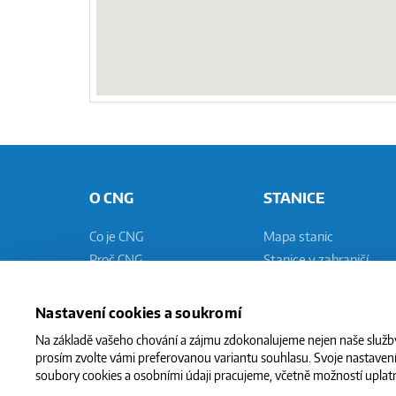
O CNG
STANICE
Co je CNG
Mapa stanic
Proč CNG
Stanice v zahraničí
Mýty a fakta
Technologie stanic
Ekologie
Pomaluplnicí stanice
Nastavení cookies a soukromí
CNG vs. LPG
Rychleplnicí stanice
Na základě vašeho chování a zájmu zdokonalujeme nejen naše služby,
prosím zvolte vámi preferovanou variantu souhlasu. Svoje nastavení 
soubory cookies a osobními údaji pracujeme, včetně možností uplatn