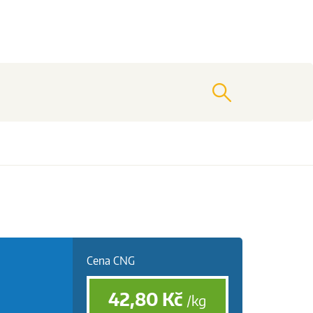
vyhledat
Cena CNG
42,80
Kč
/kg