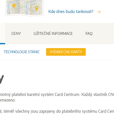
Kde dnes budu tankovat?
Stanice
CENY
UŽITEČNÉ INFORMACE
FAQ
TECHNOLOGIE STANIC
VYDÁNÍ CNG KARTY
y
notný platební karetní systém Card Centrum. Každý vlastník CN
 omezeno.
é, téměř všechny jsou zapojeny do platebního systému Card Cent