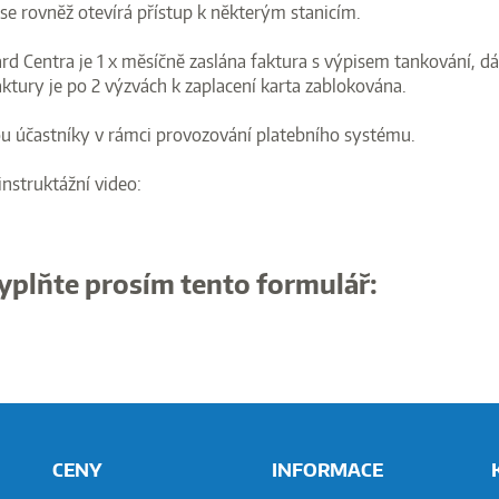
se rovněž otevírá přístup k některým stanicím.
d Centra je 1 x měsíčně zaslána faktura s výpisem tankování, dá
ktury je po 2 výzvách k zaplacení karta zablokována.
sou účastníky v rámci provozování platebního systému.
instruktážní video:
yplňte prosím tento formulář:
CENY
INFORMACE