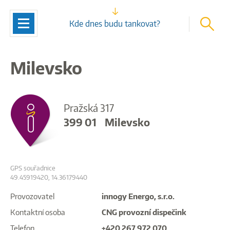
vyhleda
Navigace
Kde dnes budu tankovat?
Milevsko
Pražská 317
399 01
Milevsko
GPS souřadnice
49.45919420, 14.36179440
Provozovatel
innogy Energo, s.r.o.
Kontaktní osoba
CNG provozní dispečink
Telefon
+420 267 972 070