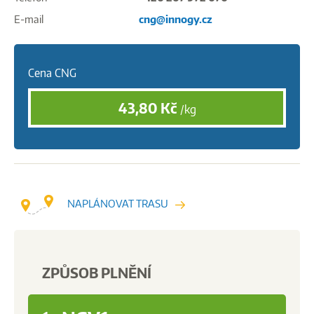
E-mail
cng@innogy.cz
Cena CNG
43,80
Kč
/kg
NAPLÁNOVAT TRASU
ZPŮSOB PLNĚNÍ