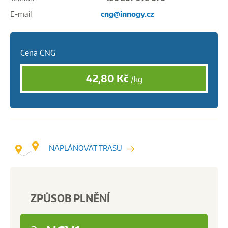
E-mail
cng@innogy.cz
Cena CNG
42,80
Kč
/kg
NAPLÁNOVAT TRASU
ZPŮSOB PLNĚNÍ