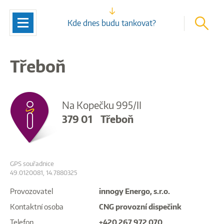
vyhleda
Navigace
Kde dnes budu tankovat?
Třeboň
Na Kopečku 995/II
379 01
Třeboň
GPS souřadnice
49.0120081, 14.7880325
Provozovatel
innogy Energo, s.r.o.
Kontaktní osoba
CNG provozní dispečink
Telefon
+420 267 972 070