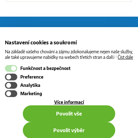
O CNG
Nastavení cookies a soukromí
STANICE
Na základě vašeho chování a zájmu zdokonalujeme nejen naše služby,
ale také upravujeme nabídky na webech třetích stran a další formy
Číst dále
CENY
komunikace s vámi. Níže prosím zvolte vámi preferovanou variantu
souhlasu. Svoje nastavení můžete kdykoliv změnit v zápatí stránky v
Funkčnost a bezpečnost
INFORMACE
„Nastavení soukromí". Více informací o tom, jak se soubory cookies a
Preference
osobními údaji pracujeme, včetně možností uplatnění vašich práv,
KONTAKT
naleznete na webové stránce v sekci
Cookie Policy
.
Analytika
Marketing
o
Více informací
použití
Povolit vše
cookies
Povolit výběr