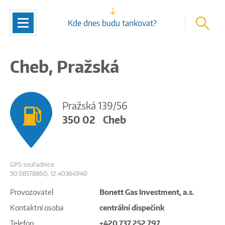
vyhleda
Navigace
Kde dnes budu tankovat?
Cheb, Pražská
Pražská 139/56
350 02
Cheb
GPS souřadnice
50.08578860, 12.40364940
Provozovatel
Bonett Gas Investment, a.s.
Kontaktní osoba
centrální dispečink
Telefon
+420 737 252 797