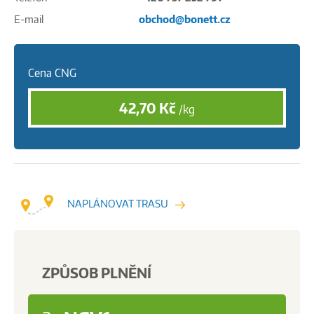
E-mail
obchod@bonett.cz
Cena CNG
42,70
Kč
/kg
NAPLÁNOVAT TRASU
ZPŮSOB PLNĚNÍ