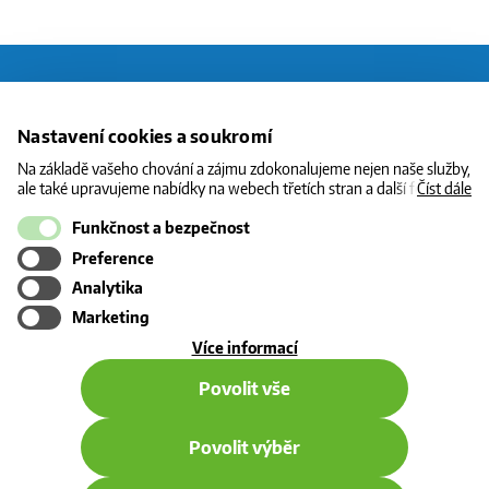
O CNG
Nastavení cookies a soukromí
STANICE
Na základě vašeho chování a zájmu zdokonalujeme nejen naše služby,
ale také upravujeme nabídky na webech třetích stran a další formy
Číst dále
CENY
komunikace s vámi. Níže prosím zvolte vámi preferovanou variantu
souhlasu. Svoje nastavení můžete kdykoliv změnit v zápatí stránky v
Funkčnost a bezpečnost
INFORMACE
„Nastavení soukromí". Více informací o tom, jak se soubory cookies a
Preference
osobními údaji pracujeme, včetně možností uplatnění vašich práv,
KONTAKT
naleznete na webové stránce v sekci
Cookie Policy
.
Analytika
Marketing
o
Více informací
použití
Povolit vše
cookies
Povolit výběr
© 2026 - všechna práva vyhrazena