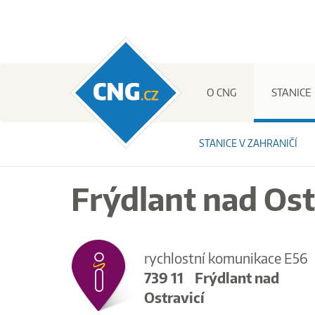
CNG.cz
O CNG
STANICE
STANICE V ZAHRANIČÍ
Frýdlant nad Ost
rychlostní komunikace E56
739 11
Frýdlant nad
Ostravicí