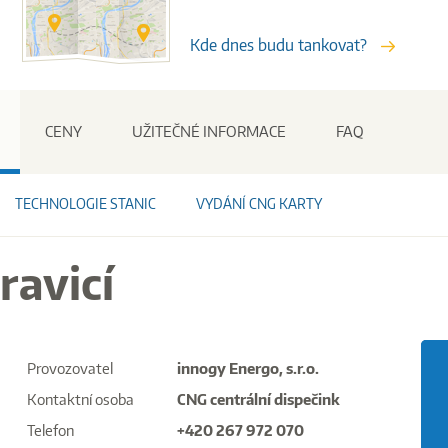
Kde dnes budu tankovat?
Stanice
CENY
UŽITEČNÉ INFORMACE
FAQ
TECHNOLOGIE STANIC
VYDÁNÍ CNG KARTY
ravicí
Provozovatel
innogy Energo, s.r.o.
Kontaktní osoba
CNG centrální dispečink
Telefon
+420 267 972 070