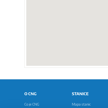
O CNG
STANICE
Co je CNG
Mapa stanic