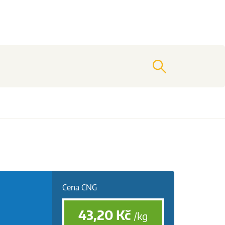
vyhledat
Cena CNG
43,20
Kč
/kg