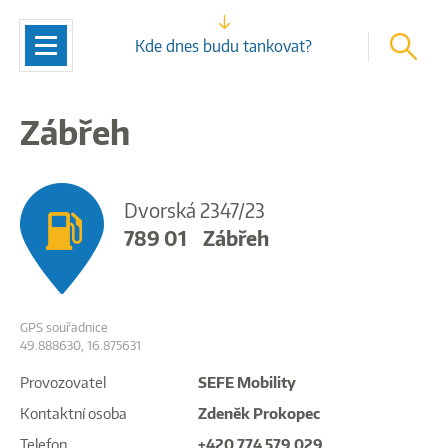
vyhleda
Navigace
Kde dnes budu tankovat?
Zábřeh
Dvorská 2347/23
789 01
Zábřeh
GPS souřadnice
49.888630, 16.875631
Provozovatel
SEFE Mobility
Kontaktní osoba
Zdeněk Prokopec
Telefon
+420 774 579 029