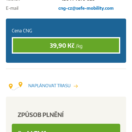
E-mail
cng-cz@sefe-mobility.com
Cena CNG
39,90
Kč
/kg
NAPLÁNOVAT TRASU
ZPŮSOB PLNĚNÍ