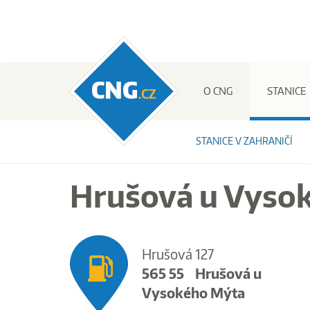
CNG.cz
O CNG
STANICE
STANICE V ZAHRANIČÍ
Hrušová u Vyso
Hrušová 127
565 55
Hrušová u
Vysokého Mýta