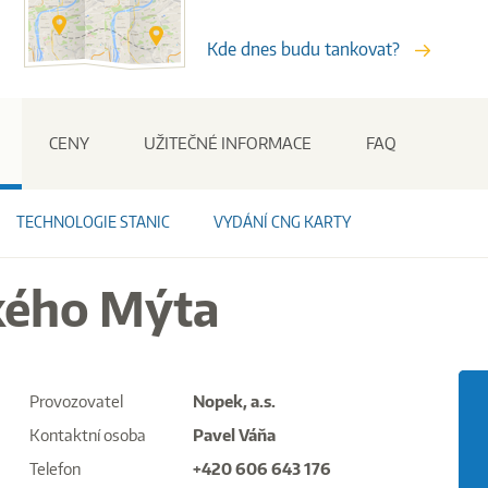
Kde dnes budu tankovat?
Stanice
CENY
UŽITEČNÉ INFORMACE
FAQ
TECHNOLOGIE STANIC
VYDÁNÍ CNG KARTY
kého Mýta
Provozovatel
Nopek, a.s.
Kontaktní osoba
Pavel Váňa
Telefon
+420 606 643 176