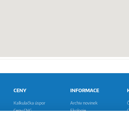
CENY
INFORMACE
Kalkulačka úspor
Archiv novinek
Ceny CNG
Ekologie
C
Placení CNG
Plnění vozidel
N
Vývoj cen PHM
Bezpečnost