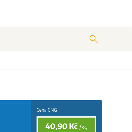
vyhledat
Cena CNG
40,90
Kč
/kg