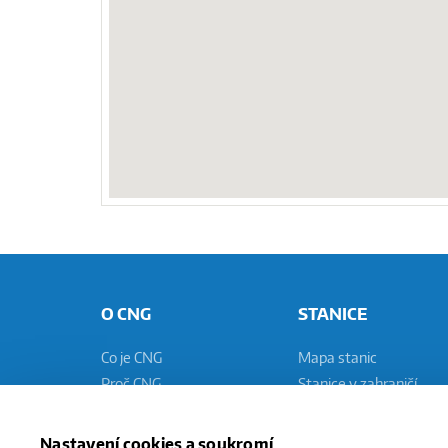
O CNG
STANICE
Co je CNG
Mapa stanic
Proč CNG
Stanice v zahraničí
Mýty a fakta
Technologie stanic
Ekologie
Pomaluplnicí stanice
Nastavení cookies a soukromí