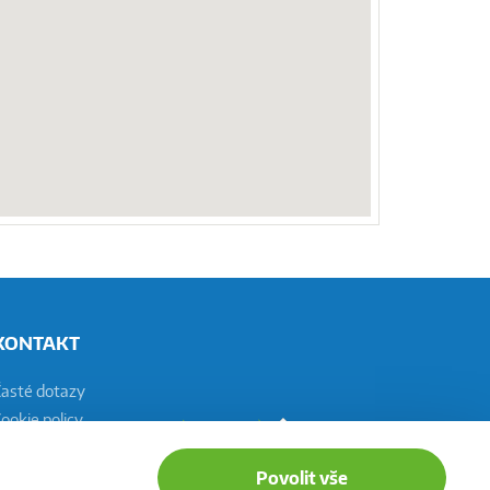
KONTAKT
Časté dotazy
ookie policy
astavení cookies
Povolit vše