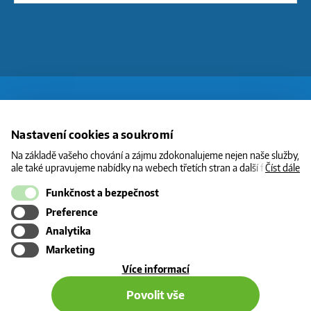
O CNG
Nastavení cookies a soukromí
STANICE
Na základě vašeho chování a zájmu zdokonalujeme nejen naše služby,
ale také upravujeme nabídky na webech třetích stran a další formy
Číst dále
CENY
komunikace s vámi. Níže prosím zvolte vámi preferovanou variantu
souhlasu. Svoje nastavení můžete kdykoliv změnit v zápatí stránky v
Funkčnost a bezpečnost
INFORMACE
„Nastavení soukromí". Více informací o tom, jak se soubory cookies a
Preference
KONTAKT
osobními údaji pracujeme, včetně možností uplatnění vašich práv,
naleznete na webové stránce v sekci
Cookie Policy
.
Analytika
Marketing
o
Více informací
použití
Povolit vše
cookies