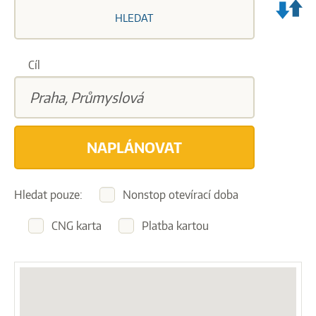
VY
HLEDAT
ZA
A
CÍ
Cíl
CE
NAPLÁNOVAT
Hledat pouze:
Nonstop otevírací doba
CNG karta
Platba kartou