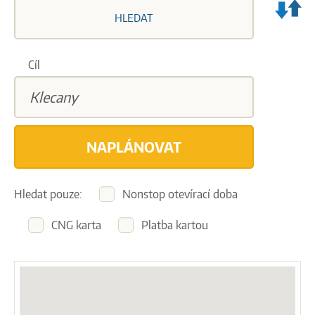
VY
HLEDAT
ZA
A
CÍ
Cíl
CE
NAPLÁNOVAT
Hledat pouze:
Nonstop otevírací doba
CNG karta
Platba kartou