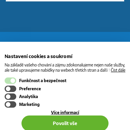
O CNG
Nastavení cookies a soukromí
STANICE
Na základě vašeho chování a zájmu zdokonalujeme nejen naše služby,
ale také upravujeme nabídky na webech třetích stran a další formy
Číst dále
CENY
komunikace s vámi. Níže prosím zvolte vámi preferovanou variantu
souhlasu. Svoje nastavení můžete kdykoliv změnit v zápatí stránky v
Funkčnost a bezpečnost
INFORMACE
„Nastavení soukromí". Více informací o tom, jak se soubory cookies a
Preference
KONTAKT
osobními údaji pracujeme, včetně možností uplatnění vašich práv,
naleznete na webové stránce v sekci
Cookie Policy
.
Analytika
Marketing
o
Více informací
použití
Povolit vše
cookies