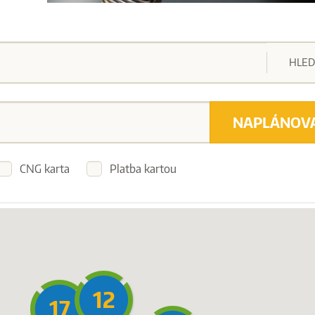
HLED
NAPLÁNOV
CNG karta
Platba kartou
12
17