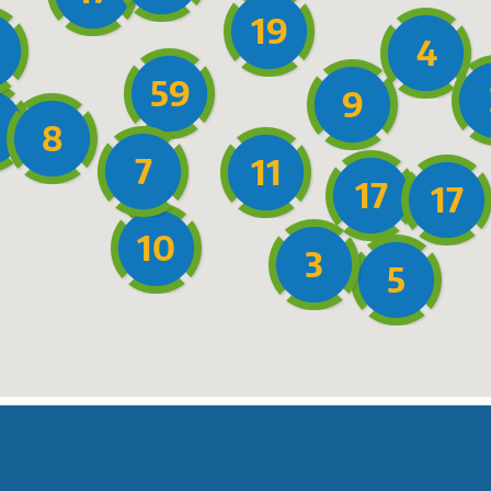
19
4
59
9
8
7
11
17
17
10
3
5