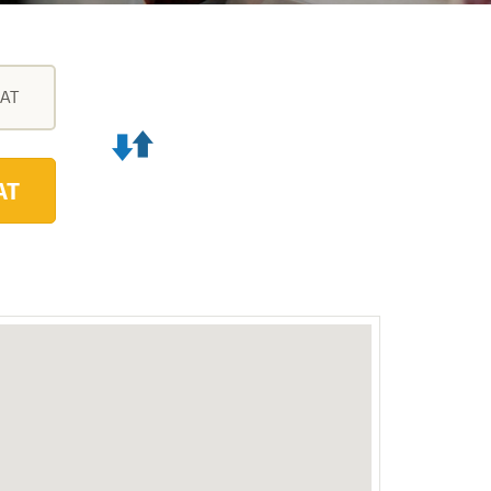
AT
VYMĚNIT
ZAČÁTEK
AT
A
CÍL
CESTY