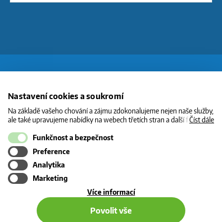
O CNG
Nastavení cookies a soukromí
STANICE
Na základě vašeho chování a zájmu zdokonalujeme nejen naše služby,
ale také upravujeme nabídky na webech třetích stran a další formy
Číst dále
CENY
komunikace s vámi. Níže prosím zvolte vámi preferovanou variantu
souhlasu. Svoje nastavení můžete kdykoliv změnit v zápatí stránky v
Funkčnost a bezpečnost
INFORMACE
„Nastavení soukromí". Více informací o tom, jak se soubory cookies a
Preference
KONTAKT
osobními údaji pracujeme, včetně možností uplatnění vašich práv,
naleznete na webové stránce v sekci
Cookie Policy
.
Analytika
Marketing
o
Více informací
použití
Povolit vše
cookies