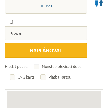
VY
HLEDAT
ZA
A
CÍ
Cíl
CE
NAPLÁNOVAT
Hledat pouze:
Nonstop otevírací doba
CNG karta
Platba kartou