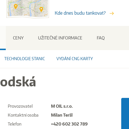
Kde dnes budu tankovat?
Stanice
CENY
UŽITEČNÉ INFORMACE
FAQ
TECHNOLOGIE STANIC
VYDÁNÍ CNG KARTY
rodská
Provozovatel
M OIL s.r.o.
Kontaktní osoba
Milan Teršl
Telefon
+420 602 302 789