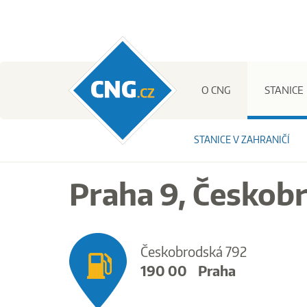
CNG.cz
O CNG
STANICE
STANICE V ZAHRANIČÍ
Praha 9, Českob
Českobrodská 792
190 00
Praha