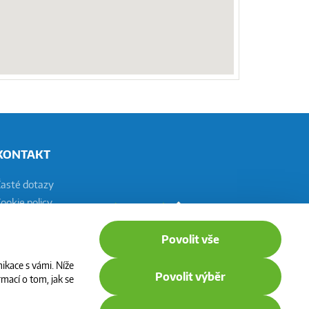
KONTAKT
Časté dotazy
ookie policy
astavení cookies
Povolit vše
ikace s vámi. Níže
Povolit výběr
mací o tom, jak se
CNG