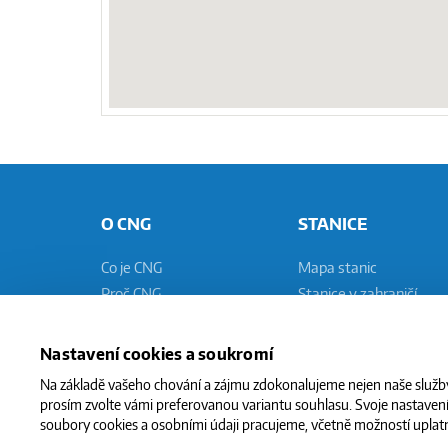
O CNG
STANICE
Co je CNG
Mapa stanic
Proč CNG
Stanice v zahraničí
Mýty a fakta
Technologie stanic
Ekologie
Pomaluplnicí stanice
Nastavení cookies a soukromí
CNG vs. LPG
Rychleplnicí stanice
Na základě vašeho chování a zájmu zdokonalujeme nejen naše služby,
prosím zvolte vámi preferovanou variantu souhlasu. Svoje nastavení 
soubory cookies a osobními údaji pracujeme, včetně možností uplatn