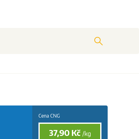
vyhledat
Cena CNG
37,90
Kč
/kg