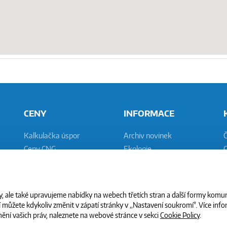
CENY
INFORMACE
Kalkulačka úspor
Archiv novinek
Ceny CNG
Ekologie
C
Placení CNG
Plnění vozidel
N
Vývoj cen PHM
Bezpečnost
Náklady na CNG vůz
Legislativa
 ale také upravujeme nabídky na webech třetích stran a další formy komun
můžete kdykoliv změnit v zápatí stránky v „Nastavení soukromí". Více infor
ění vašich práv, naleznete na webové stránce v sekci
Cookie Policy
.