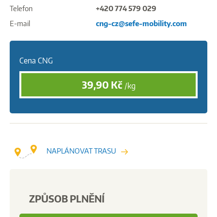
Telefon
+420 774 579 029
E-mail
cng-cz@sefe-mobility.com
Cena CNG
39,90
Kč
/kg
NAPLÁNOVAT TRASU
ZPŮSOB PLNĚNÍ