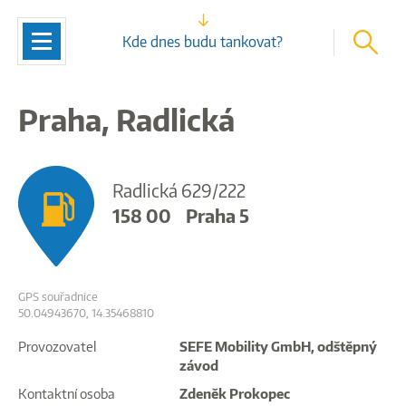
vyhleda
Navigace
Kde dnes budu tankovat?
Praha, Radlická
Radlická 629/222
158 00
Praha 5
GPS souřadnice
50.04943670, 14.35468810
Provozovatel
SEFE Mobility GmbH, odštěpný
závod
Kontaktní osoba
Zdeněk Prokopec