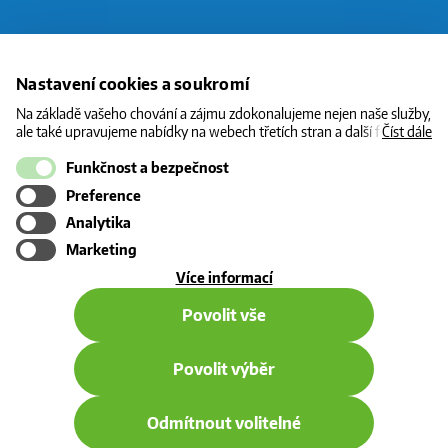
O CNG
Nastavení cookies a soukromí
STANICE
Na základě vašeho chování a zájmu zdokonalujeme nejen naše služby,
ale také upravujeme nabídky na webech třetích stran a další formy
Číst dále
CENY
komunikace s vámi. Níže prosím zvolte vámi preferovanou variantu
souhlasu. Svoje nastavení můžete kdykoliv změnit v zápatí stránky v
Funkčnost a bezpečnost
INFORMACE
„Nastavení soukromí". Více informací o tom, jak se soubory cookies a
Preference
osobními údaji pracujeme, včetně možností uplatnění vašich práv,
KONTAKT
naleznete na webové stránce v sekci
Cookie Policy
.
Analytika
Marketing
o
Více informací
použití
Povolit vše
cookies
Povolit výběr
© 2026 - všechna práva vyhrazena
Odmítnout volitelné
Pravidla užití webu a ochrana osobních údajů