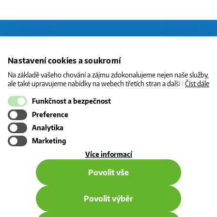
O CNG
Nastavení cookies a soukromí
STANICE
Na základě vašeho chování a zájmu zdokonalujeme nejen naše služby,
ale také upravujeme nabídky na webech třetích stran a další formy
Číst dále
CENY
komunikace s vámi. Níže prosím zvolte vámi preferovanou variantu
souhlasu. Svoje nastavení můžete kdykoliv změnit v zápatí stránky v
Funkčnost a bezpečnost
INFORMACE
„Nastavení soukromí". Více informací o tom, jak se soubory cookies a
Preference
osobními údaji pracujeme, včetně možností uplatnění vašich práv,
KONTAKT
naleznete na webové stránce v sekci
Cookie Policy
.
Analytika
Marketing
o
Více informací
použití
Povolit vše
cookies
Povolit výběr
© 2026 - všechna práva vyhrazena