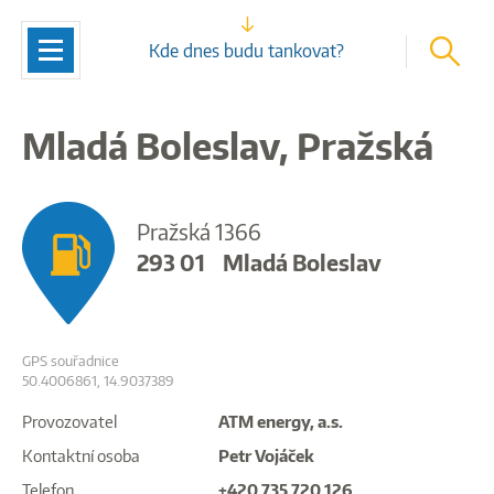
vyhleda
Navigace
Kde dnes budu tankovat?
Mladá Boleslav, Pražská
Pražská 1366
293 01
Mladá Boleslav
GPS souřadnice
50.4006861, 14.9037389
Provozovatel
ATM energy, a.s.
Kontaktní osoba
Petr Vojáček
Telefon
+420 735 720 126