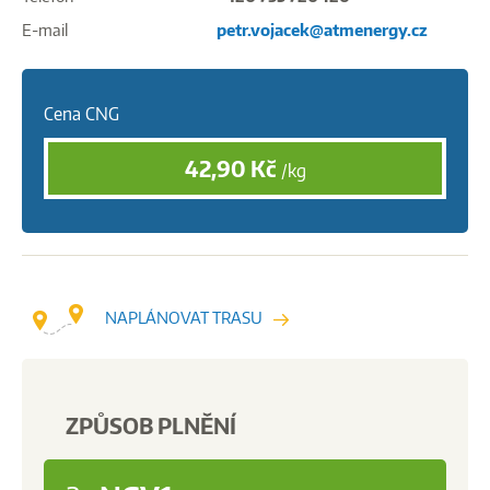
E-mail
petr.vojacek@atmenergy.cz
Cena CNG
42,90
Kč
/kg
NAPLÁNOVAT TRASU
ZPŮSOB PLNĚNÍ