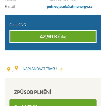
E-mail
petr.vojacek@atmenergy.cz
Cena CNG
42,90
Kč
/kg
NAPLÁNOVAT TRASU
ZPŮSOB PLNĚNÍ