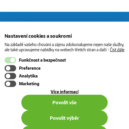
O CNG
Nastavení cookies a soukromí
STANICE
Na základě vašeho chování a zájmu zdokonalujeme nejen naše služby,
ale také upravujeme nabídky na webech třetích stran a další formy
Číst dále
CENY
komunikace s vámi. Níže prosím zvolte vámi preferovanou variantu
souhlasu. Svoje nastavení můžete kdykoliv změnit v zápatí stránky v
Funkčnost a bezpečnost
INFORMACE
„Nastavení soukromí". Více informací o tom, jak se soubory cookies a
Preference
osobními údaji pracujeme, včetně možností uplatnění vašich práv,
KONTAKT
naleznete na webové stránce v sekci
Cookie Policy
.
Analytika
Marketing
o
Více informací
použití
Povolit vše
cookies
Povolit výběr
© 2026 - všechna práva vyhrazena