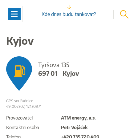
vyhleda
Navigace
Kde dnes budu tankovat?
Kyjov
Tyršova 135
697 01
Kyjov
GPS souřadnice
49.007307, 17.130971
Provozovatel
ATM energy, a.s.
Kontaktní osoba
Petr Vojáček
Telefon
+420 735 720 409